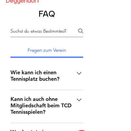
Deggendorf
FAQ
Fragen zum Verein
Wie kann ich einen
Tennisplatz buchen?
Über das Buchungsportal
Bookandplay kannst du sowohl
Kann ich auch ohne
Mitgliedschaft beim TCD
unsere Außenplätze als auch unsere
Tennisspielen?
Tennishalle buchen. Registriere dich
dafür entweder als Mitglied oder als
Ja. Im Sommer kostet 1 Stunde/
Gast.