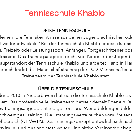
Tennisschule Khablo
DEINE TENNISSCHULE
ernen, die Tenniskenntnisse aus deiner Jugend auffrischen ode
t weiterentwickeln? Bei der Tennisschule Khablo findest du das
 Freizeit- oder Leistungssport, Anfänger, Fortgeschrittener ode
s Training. Das Trainingsangebot reicht von Kinder- über Jugen
uptstandort der Tennisschule Khablo und arbeitet Hand in Han
reich findet das Mannschaftstraining der TCD-Mannschaften au
Trainerteam der Tennisschule Khablo statt.
ÜBER DIE TENNISSCHULE
dung 2010 in Niederbayern hat sich die Tennisschule Khablo als
iert. Das professionelle Trainerteam betreut derzeit über ein 
iges Trainingsangebot. Ständige Fort- und Weiterbildungen bild
hochwertiges Training. Die Erfahrungswerte reichen vom Breitens
fibereich (ATP/WTA). Das Trainingskonzept entwickelt sich au
n im In- und Ausland stets weiter. Eine aktive Vereinsarbeit beg