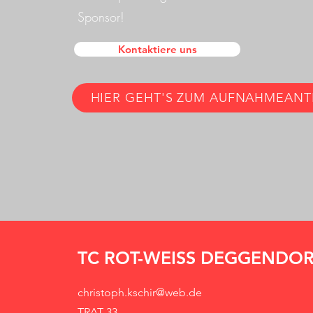
Sponsor!
Kontaktiere uns
HIER GEHT'S ZUM AUFNAHMEAN
TC ROT-WEISS DEGGENDO
christoph.kschir@web.de
TRAT 33