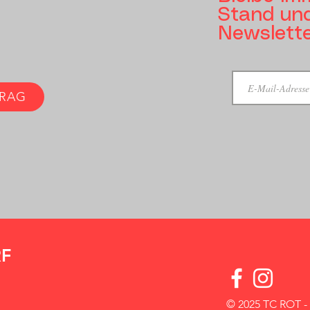
Stand und
Newslett
TRAG
RF
© 2025 TC ROT 