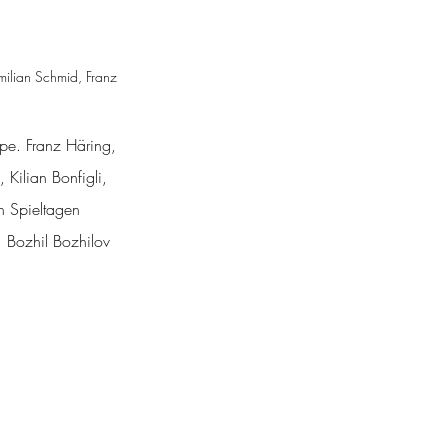
milian Schmid, Franz 
e. Franz Häring, 
Kilian Bonfigli, 
n Spieltagen 
, Bozhil Bozhilov 