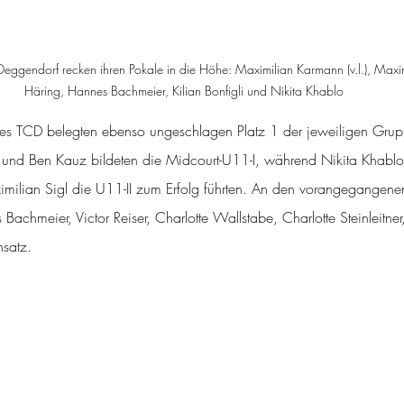
Deggendorf recken ihren Pokale in die Höhe: Maximilian Karmann (v.l.), Maxi
Häring, Hannes Bachmeier, Kilian Bonfigli und Nikita Khablo
s TCD belegten ebenso ungeschlagen Platz 1 der jeweiligen Grupp
nd Ben Kauz bildeten die Midcourt-U11-I, während Nikita Khablo, 
imilian Sigl die U11-II zum Erfolg führten. An den vorangegangene
chmeier, Victor Reiser, Charlotte Wallstabe, Charlotte Steinleitner
nsatz.