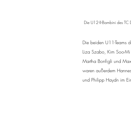
Die U12-II-Bambini des TC 
Die beiden U11-Teams de
Liza Szabo, Kim Soo-Mi u
Martha Bonfigli und Max
waren außerdem Hannes Ba
und Philipp Haydn im Ei