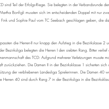
D sind Teil der Erfolgs-Riege. Sie belegten in der Verbandsrunde de
Martha Bonfigli mussten sich im entscheidenden Doppel mit nur zwe
o Fink und Sophie Paul vom TC Seebach geschlagen geben, die da
ssten die Herren-II nur knapp den Aufstieg in die Bezirkslasse 2 un
 der Bezirksliga belegten die Herren I den siebten Rang. Bitter verlie
 Damenmannschaft des TCD: Aufgrund mehrerer Verletzungen musste m
t zurückziehen. Die Damen II in der Bezirksklasse 1 sicherten sich 
stützung der verbliebenen Landesliga Spielerinnen. Die Damen 40 w
Die Herren 40 sind durch Rang 7 in der Bezirksliga in die Bezirkskl