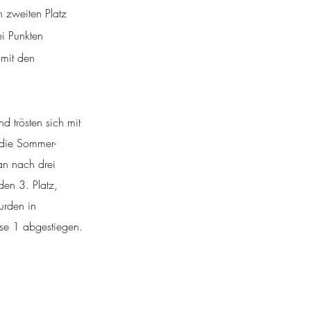
n zweiten Platz 
i Punkten 
mit den 
d trösten sich mit 
f die Sommer-
an nach drei 
den 3. Platz, 
urden in 
asse 1 abgestiegen.