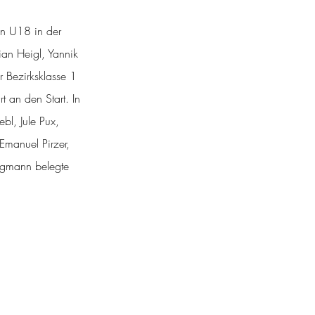
en U18 in der 
ian Heigl, Yannik 
Bezirksklasse 1 
 an den Start. In 
bl, Jule Pux, 
Emanuel Pirzer, 
ngmann belegte 