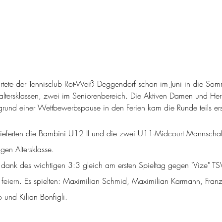
tete der Tennisclub Rot-Weiß Deggendorf schon im Juni in die Somm
daltersklassen, zwei im Seniorenbereich. Die Aktiven Damen und Her
und einer Wettbewerbspause in den Ferien kam die Runde teils erst
lieferten die Bambini U12 II und die zwei U11-Midcourt Mannschaft
igen Altersklasse.
ank des wichtigen 3:3 gleich am ersten Spieltag gegen "Vize" TSV 
feiern. Es spielten: Maximilian Schmid, Maximilian Karmann, Fran
 und Kilian Bonfigli.