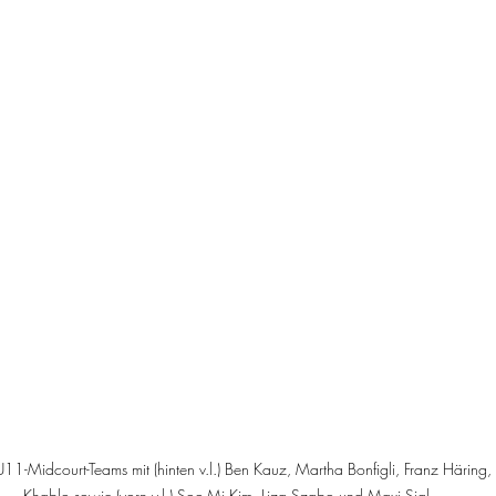
U11-Midcourt-Teams mit (hinten v.l.) Ben Kauz, Martha Bonfigli, Franz Häring, K
Khablo sowie (vorn v.l.) Soo-Mi Kim, Liza Szabo und Maxi Sigl