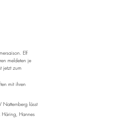
ersaison. Elf 
ren meldeten je 
 jetzt zum 
en mit ihren 
Natternberg lässt 
z Häring, Hannes 