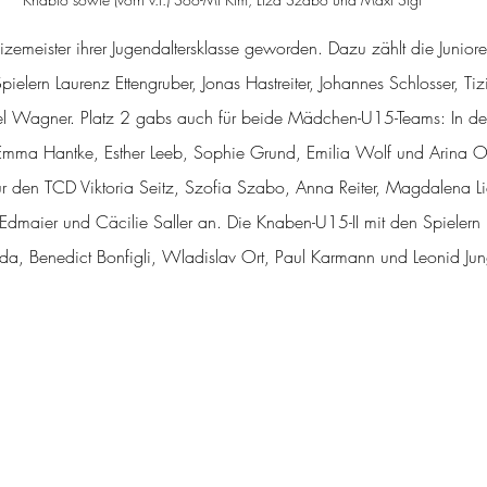
zemeister ihrer Jugendaltersklasse geworden. Dazu zählt die Junior
pielern Laurenz Ettengruber, Jonas Hastreiter, Johannes Schlosser, Tiz
 Wagner. Platz 2 gabs auch für beide Mädchen-U15-Teams: In der 
 Emma Hantke, Esther Leeb, Sophie Grund, Emilia Wolf und Arina Ort
für den TCD Viktoria Seitz, Szofia Szabo, Anna Reiter, Magdalena Lie
maier und Cäcilie Saller an. Die Knaben-U15-II mit den Spielern 
da, Benedict Bonfigli, Wladislav Ort, Paul Karmann und Leonid Ju