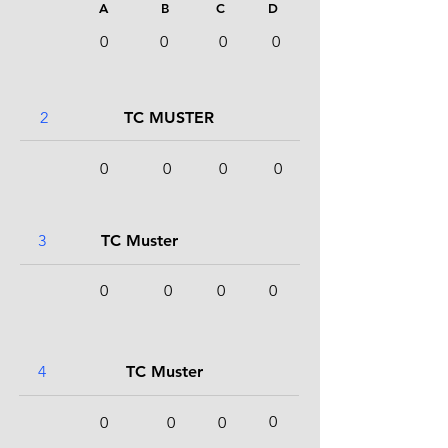
A
B
C
D
0
0
0
0
2
TC MUSTER
0
0
0
0
3
TC Muster
0
0
0
0
4
TC Muster
0
0
0
0