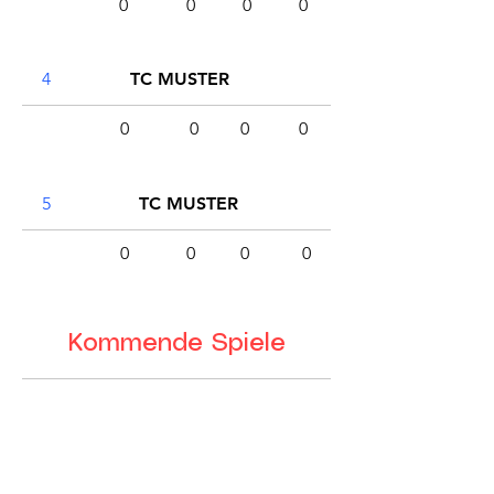
0
0
0
0
4
TC MUSTER
0
0
0
0
5
TC MUSTER
0
0
0
0
Kommende Spiele
TC Deggendorf
VS
TC Muster