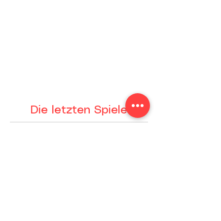
16/04/2023 | 19:00 | Heimspiel
TC Deggendorf
VS
TC Muster
16/04/2023 | 19:00 | Heimspiel
Die letzten Spiele
TC Deggendorf
0 : 0
TC Muster
16/04/2023
TC Deggendorf