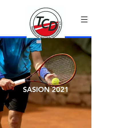
TC Rot-Weiß Deggendorf
AUFNAHMEANTRAG
PLATZ BUCHEN
SASION 2021